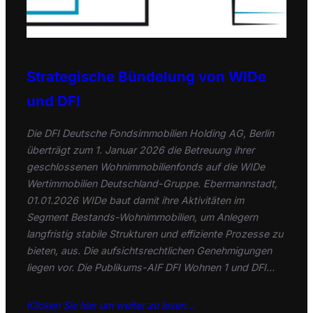
Strategische Bündelung von WIDe
und DFI
Die DFI Deutsche Fondsimmobilien Holding AG, Berlin
überträgt zum 1. Januar 2026 die Betreuung ihrer
geschlossenen Wohnimmobilienfonds auf die WIDe
Wertimmobilien Deutschland-Gruppe. Ebermannstadt,
01.01.2026 WIDe baut damit ihre Aktivitäten im
Segment Bestands-Wohnimmobilien, um Anlegern
langfristig stabile Strukturen und effiziente Prozesse zu
bieten, aus. Die aufsichtsrechtlichen Genehmigungen
liegen vor. Die Publikums-AIF DFI Wohnen 1 und DFI…
Klicken Sie hier um weiter zu lesen…