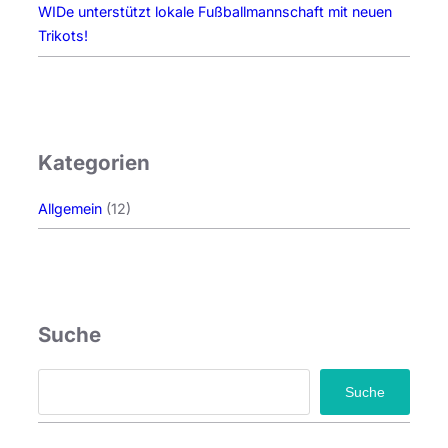
WIDe unterstützt lokale Fußballmannschaft mit neuen
Trikots!
Kategorien
Allgemein
(12)
Suche
S
Suche
e
a