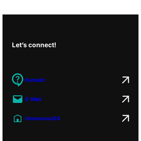
r
c
h
Let’s connect!
Kontakt
E-Mail
Immoscout24